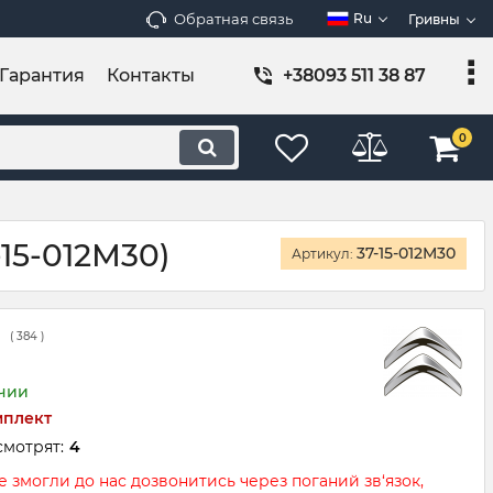
Обратная связь
Ru
Гривны
Гарантия
Контакты
+38093 511 38 87
0
15-012М30)
37-15-012M30
Артикул:
(
384
)
ичии
мплект
смотрят:
4
 змогли до нас дозвонитись через поганий зв‘язок,