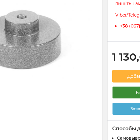
пишіть на
Viber/Tele
+38 (067
1 130
Доба
Б
Заяв
Способы 
Самовыво