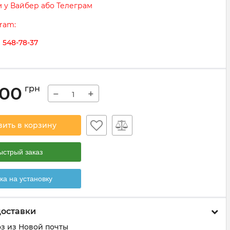
м у Вайбер або Телеграм
gram:
) 548-78-37
,00
грн
−
+
вить в корзину
ыстрый заказ
ка на установку
доставки
з из Новой почты