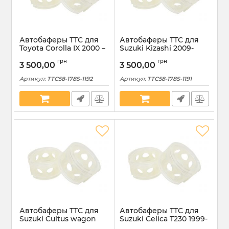
Автобаферы ТТС для
Автобаферы ТТС для
Toyota Corolla IX 2000 –
Suzuki Kizashi 2009-
2008 передние размер
2014 передние размер
грн
грн
S (TTC58-178S-1192)
S (TTC58-178S-1191)
3 500,00
3 500,00
Артикул:
TTC58-178S-1192
Артикул:
TTC58-178S-1191
Автобаферы ТТС для
Автобаферы ТТС для
Suzuki Cultus wagon
Suzuki Celica T230 1999-
1996-2002 передние
2006 передние размер