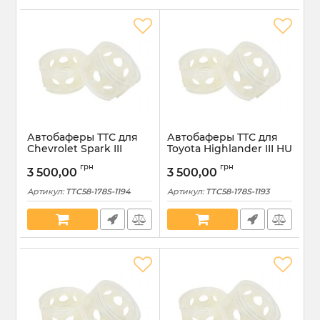
Автобаферы ТТС для
Автобаферы ТТС для
Chevrolet Spark III
Toyota Highlander III HU
2009-2015 задние
2013-2019 передние
грн
грн
размер S (TTC58-178S-
размер S (TTC58-178S-
3 500,00
3 500,00
1194)
1193)
Артикул:
TTC58-178S-1194
Артикул:
TTC58-178S-1193