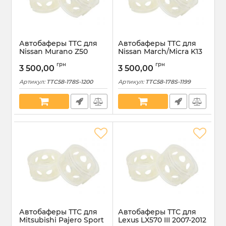
Автобаферы ТТС для
Автобаферы ТТС для
Nissan Murano Z50
Nissan March/Micra K13
2003-2008 задние
2010-2017 задние
грн
грн
размер S (TTC58-178S-
размер S (TTC58-178S-
3 500,00
3 500,00
1200)
1199)
Артикул:
TTC58-178S-1200
Артикул:
TTC58-178S-1199
Автобаферы ТТС для
Автобаферы ТТС для
Mitsubishi Pajero Sport
Lexus LX570 III 2007-2012