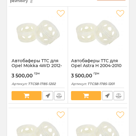
рейтингу
Автобаферы ТТС для
Автобаферы ТТС для
Opel Mokka 4WD 2012-
Opel Astra H 2004-2010
2016 задние размер S
задние размер S
грн
грн
(TTC58-178S-1202)
(TTC58-178S-1201)
3 500,00
3 500,00
Артикул:
TTC58-178S-1202
Артикул:
TTC58-178S-1201