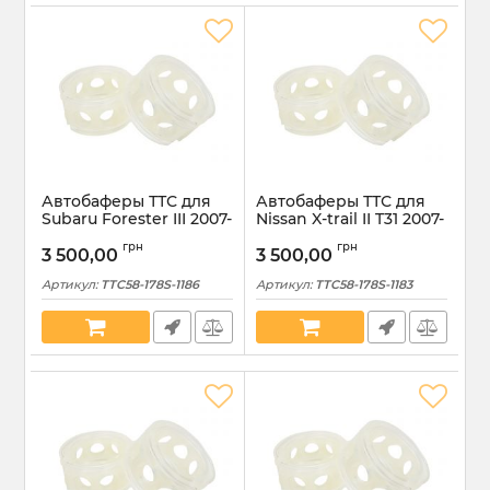
Автобаферы ТТС для
Автобаферы ТТС для
Subaru Forester III 2007-
Nissan X-trail II T31 2007-
2012 передние размер
2014 передние размер
грн
грн
S (TTC58-178S-1186)
S (TTC58-178S-1183)
3 500,00
3 500,00
Артикул:
TTC58-178S-1186
Артикул:
TTC58-178S-1183