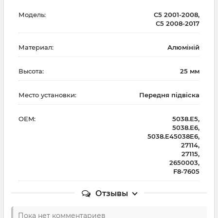
Модель:
C5 2001-2008,
C5 2008-2017
Материал:
Алюміній
Высота:
25 мм
Место установки:
Передня підвіска
OEM:
5038.E5,
5038.E6,
5038.E45038E6,
27114,
27115,
2650003,
F8-7605
Отзывы
Пока нет комментариев