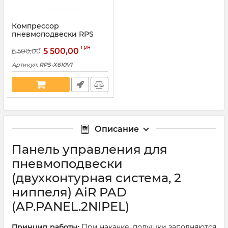
Компрессор
пневмоподвески RPS
(RPS-X610V1)
грн
5 500,00
6 500,00
Артикул:
RPS-X610V1
Описание
Панель управления для
пневмоподвески
(двухконтурная система, 2
ниппеля) AiR PAD
(AP.PANEL.2NIPEL)
Принцип работы:
При накачке, подушки заполняются