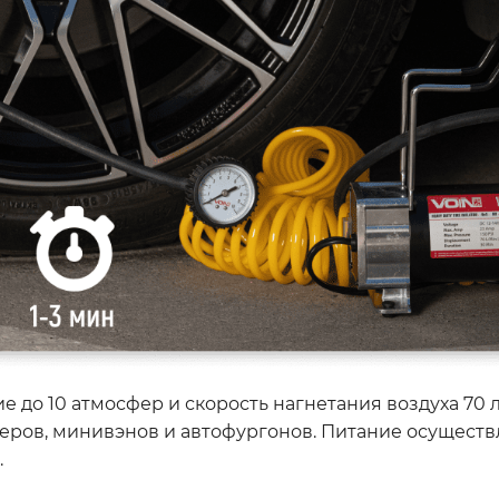
до 10 атмосфер и скорость нагнетания воздуха 70 л
веров, минивэнов и автофургонов. Питание осуществ
.