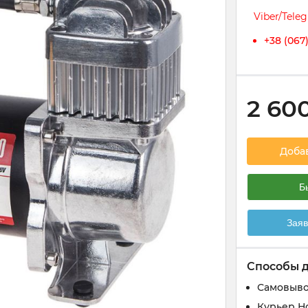
Viber/Tele
+38 (067
2 60
Доба
Б
Заяв
Способы 
Самовыво
Курьер Н