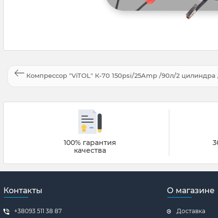
Компрессор "ViTOL" К-70 150psi/25Amp /90л/2 цилиндра /
100% гарантия
3
качества
Контакты
О магазине
+38093 511 38 87
Доставка