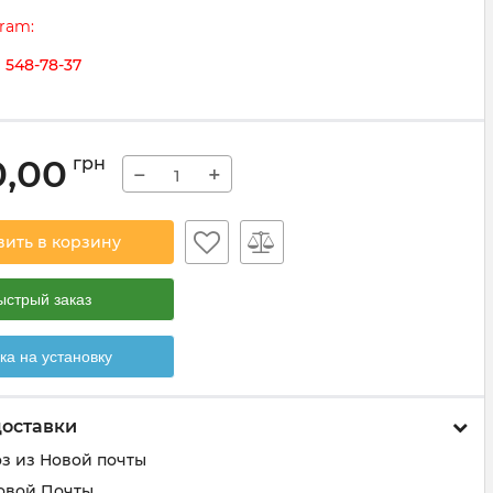
gram:
) 548-78-37
0,00
грн
−
+
вить в корзину
ыстрый заказ
ка на установку
доставки
з из Новой почты
овой Почты