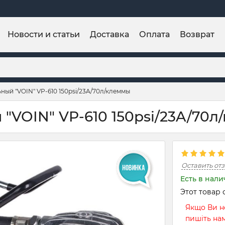
Новости и статьи
Доставка
Оплата
Возврат
ый "VOIN" VP-610 150psi/23A/70л/клеммы
"VOIN" VP-610 150psi/23A/70л
Оставить от
Есть в нал
Этот товар 
Якщо Ви не
пишіть на