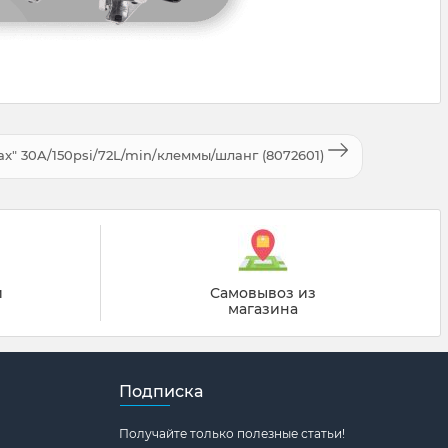
x" 30A/150psi/72L/min/клеммы/шланг (8072601)
й
Самовывоз из
магазина
Подписка
Получайте только полезные статьи!