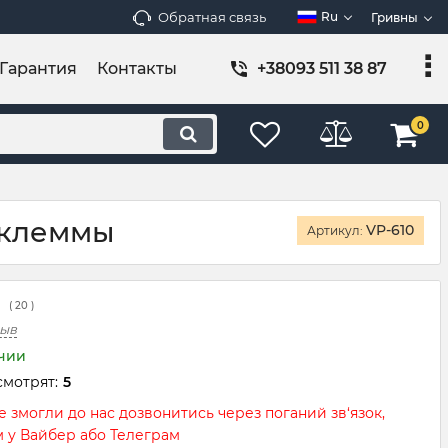
Обратная связь
Ru
Гривны
Гарантия
Контакты
+38093 511 38 87
0
/клеммы
VP-610
Артикул:
(
20
)
зыв
ичии
смотрят:
5
 змогли до нас дозвонитись через поганий зв‘язок,
м у Вайбер або Телеграм