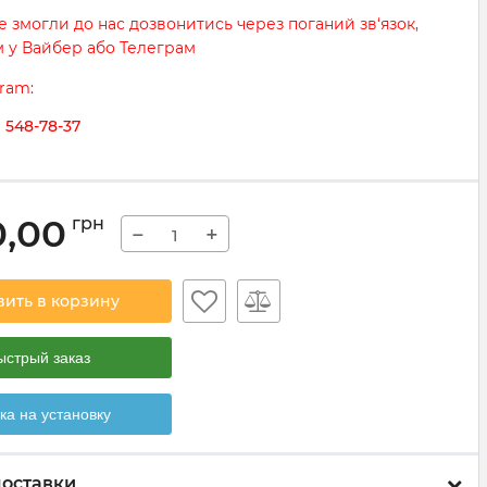
 змогли до нас дозвонитись через поганий зв‘язок,
м у Вайбер або Телеграм
gram:
) 548-78-37
0,00
грн
−
+
вить в корзину
ыстрый заказ
ка на установку
доставки