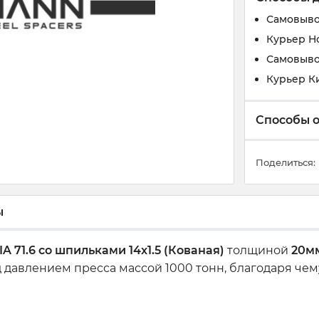
Самовыво
Курьер Н
Самовыво
Курьер К
Способы 
Поделиться:
ы
 71.6 со шпильками 14x1.5 (Кованая)
толщиной
20м
 давлением пресса массой 1000 тонн, благодаря че