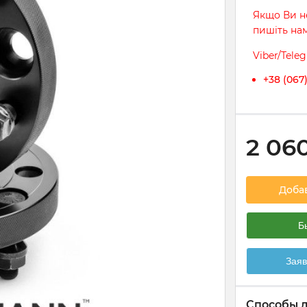
Якщо Ви не
пишіть на
Viber/Tele
+38 (067
2 06
Доба
Б
Заяв
Способы 