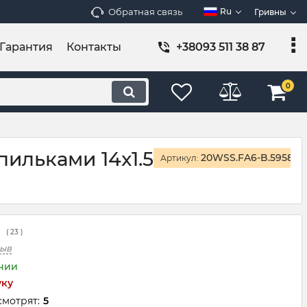
Обратная связь
Ru
Гривны
Гарантия
Контакты
+38093 511 38 87
0
пильками 14x1.5
20WSS.FA6-B.5958
Артикул:
(
23
)
зыв
ичии
уку
смотрят:
5