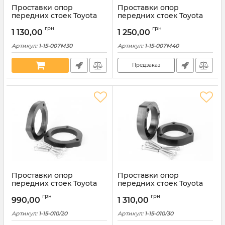
Проставки опор
Проставки опор
передних стоек Toyota
передних стоек Toyota
алюминиевые 30мм (1-15-
алюминиевые 40мм (1-15-
грн
грн
007М30)
007М40)
1 130,00
1 250,00
Артикул:
1-15-007M30
Артикул:
1-15-007M40
Предзаказ
Проставки опор
Проставки опор
передних стоек Toyota
передних стоек Toyota
полиуретановые 20мм (1-
полиуретановые 30мм (1-
грн
грн
15-010/20)
15-010/30)
990,00
1 310,00
Артикул:
1-15-010/20
Артикул:
1-15-010/30