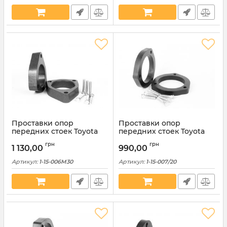
Проставки опор
Проставки опор
передних стоек Toyota
передних стоек Toyota
алюминиевые 30мм (1-15-
полиуретановые 20мм (1-
грн
грн
006М30)
15-007/20)
1 130,00
990,00
Артикул:
1-15-006M30
Артикул:
1-15-007/20