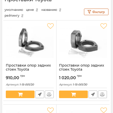
умолчанию
цене
названию
Фильтр
рейтингу
Проставки опор задних
Проставки опор задних
стоек Toyota
стоек Toyota
полиуретановые 20мм (1-
полиуретановые 30мм (1-
грн
грн
15-001/20)
15-001/30)
910,00
1 020,00
Артикул:
1-15-001/20
Артикул:
1-15-001/30