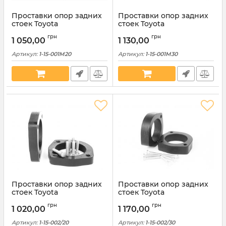
Проставки опор задних
Проставки опор задних
стоек Toyota
стоек Toyota
алюминиевые 20мм (1-15-
алюминиевые 30мм (1-15-
грн
грн
001М20)
001М30)
1 050,00
1 130,00
Артикул:
1-15-001M20
Артикул:
1-15-001M30
Проставки опор задних
Проставки опор задних
стоек Toyota
стоек Toyota
полиуретановые 20мм (1-
полиуретановые 30мм (1-
грн
грн
15-002/20)
15-002/30)
1 020,00
1 170,00
Артикул:
1-15-002/20
Артикул:
1-15-002/30