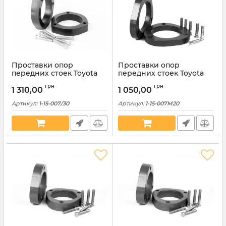
Проставки опор
Проставки опор
передних стоек Toyota
передних стоек Toyota
полиуретановые 30мм (1-
алюминиевые 20мм (1-15-
грн
грн
15-007/30)
007М20)
1 310,00
1 050,00
Артикул:
1-15-007/30
Артикул:
1-15-007M20