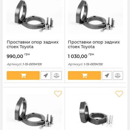
Проставки опор задних
Проставки опор задних
стоек Toyota
стоек Toyota
алюминиевые 10мм (1-15-
алюминиевые 15мм (1-15-
грн
грн
001М10)
001М15)
990,00
1 030,00
Артикул:
1-15-001M10t
Артикул:
1-15-001M15t