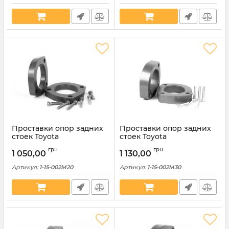
Проставки опор задних
Проставки опор задних
стоек Toyota
стоек Toyota
алюминиевые 20мм (1-15-
алюминиевые 30мм (1-15-
грн
грн
002М20)
002М30)
1 050,00
1 130,00
Артикул:
1-15-002M20
Артикул:
1-15-002M30