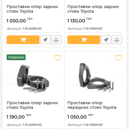
Проставки опор задних
Проставки опор задних
стоек Toyota
стоек Toyota
алюминиевые 20мм (1-15-
алюминиевые 30мм (1-15-
грн
грн
005М20)
005М30)
1 050,00
1 130,00
Артикул:
1-15-005M20
Артикул:
1-15-005M30
Новинки
Проставки опор задних
Проставки опор
стоек Toyota
передних стоек Toyota
алюминиевые 40мм (1-15-
алюминиевые 20мм (1-15-
грн
грн
005М40)
006М20)
1 190,00
1 050,00
Артикул:
1-15-005M40
Артикул:
1-15-006M20