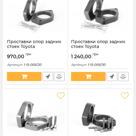
Проставки опор задних
Проставки опор задних
стоек Toyota
стоек Toyota
полиуретановые 20мм (1-
полиуретановые 30мм (1-
грн
грн
15-005/20)
15-005/30)
970,00
1 240,00
Артикул:
1-15-005/20
Артикул:
1-15-005/30