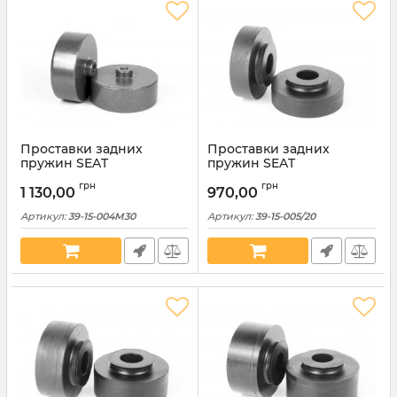
Проставки задних
Проставки задних
пружин SEAT
пружин SEAT
алюминиевые 30мм (39-
полиуретановые 20мм
грн
грн
15-004М30)
(39-15-005/20)
1 130,00
970,00
Артикул:
39-15-004M30
Артикул:
39-15-005/20