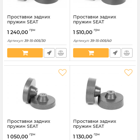
Проставки задних
Проставки задних
пружин SEAT
пружин SEAT
полиуретановые 30мм
полиуретановые 40мм
грн
грн
(39-15-005/30)
(39-15-005/40)
1 240,00
1 510,00
Артикул:
39-15-005/30
Артикул:
39-15-005/40
Проставки задних
Проставки задних
пружин SEAT
пружин SEAT
алюминиевые 20мм (39-
алюминиевые 30мм (39-
грн
грн
15-005М20)
15-005М30)
1 050,00
1 130,00