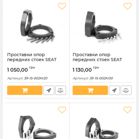
Проставки опор
Проставки опор
передних стоек SEAT
передних стоек SEAT
алюминиевые 20мм (39-
алюминиевые 30мм (39-
грн
грн
15-002М20)
15-002М30)
1 050,00
1 130,00
Артикул:
39-15-002M20
Артикул:
39-15-002M30