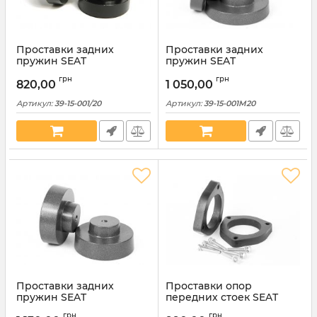
Проставки задних
Проставки задних
пружин SEAT
пружин SEAT
полиуретановые 20мм
алюминиевые 20мм (39-
грн
грн
(39-15-001/20)
15-001М20)
820,00
1 050,00
Артикул:
39-15-001/20
Артикул:
39-15-001M20
Проставки задних
Проставки опор
пружин SEAT
передних стоек SEAT
алюминиевые 30мм (39-
полиуретановые 20мм
грн
грн