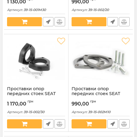
15-001М30)
(39-15-002/20)
1 130,00
990,00
Артикул:
39-15-001M30
Артикул:
39-15-002/20
Проставки опор
Проставки опор
передних стоек SEAT
передних стоек SEAT
полиуретановые 30мм
алюминиевые 10мм (39-
грн
грн
(39-15-002/30)
15-002М10)
1 170,00
990,00
Артикул:
39-15-002/30
Артикул:
39-15-002M10