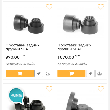
Проставки задних
Проставки задних
пружин SEAT
пружин SEAT
полиуретановые 30 мм
полиуретановые 40мм
грн
грн
(39-15-001/30)
(39-15-001/40)
970,00
1 070,00
Артикул:
39-15-001/30
Артикул:
39-15-001/40