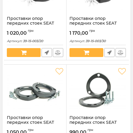
Проставки опор
Проставки опор
передних стоек SEAT
передних стоек SEAT
полиуретановые 20мм
полиуретановые 30мм
грн
грн
(39-15-003/20)
(39-15-003/30)
1 020,00
1 170,00
Артикул:
39-15-003/20
Артикул:
39-15-003/30
Проставки опор
Проставки опор
передних стоек SEAT
передних стоек SEAT
алюминиевые 20мм (39-
алюминиевые 10мм (39-
грн
грн
15-003М20)
15-003М10)
1 050,00
990,00