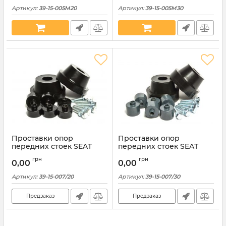
Артикул:
39-15-005M20
Артикул:
39-15-005M30
Проставки опор
Проставки опор
передних стоек SEAT
передних стоек SEAT
полиуретановые 20мм
полиуретановые 30мм
грн
грн
(39-15-007/20)
(39-15-007/30)
0,00
0,00
Артикул:
39-15-007/20
Артикул:
39-15-007/30
Предзаказ
Предзаказ