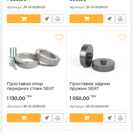
Артикул:
39-15-003M20
Артикул:
39-15-003M10
Проставки опор
Проставки задних
передних стоек SEAT
пружин SEAT
алюминиевые 30мм (39-
алюминиевые 20мм (39-
грн
грн
15-003М30)
15-004М20)
1 130,00
1 050,00
Артикул:
39-15-003M30
Артикул:
39-15-004M20