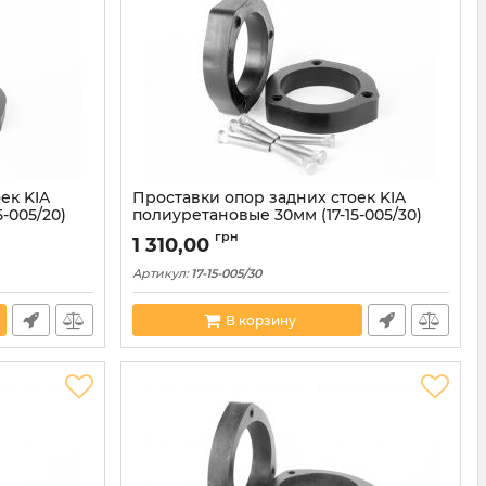
ек KIA
Проставки опор задних стоек KIA
-005/20)
полиуретановые 30мм (17-15-005/30)
грн
1 310,00
Артикул:
17-15-005/30
В корзину