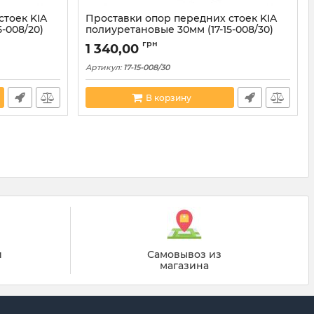
стоек KIA
Проставки опор передних стоек KIA
-008/20)
полиуретановые 30мм (17-15-008/30)
грн
1 340,00
Артикул:
17-15-008/30
В корзину
й
Самовывоз из
магазина