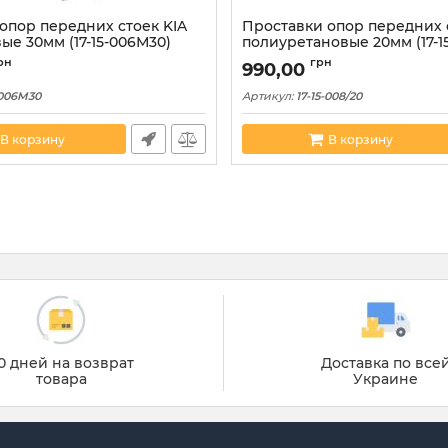
опор передних стоек KIA
Проставки опор передних 
е 30мм (17-15-006М30)
полиуретановые 20мм (17-15
рн
грн
990,00
-006M30
Артикул:
17-15-008/20
В корзину
В корзину
0 дней на возврат
Доставка по все
товара
Украине