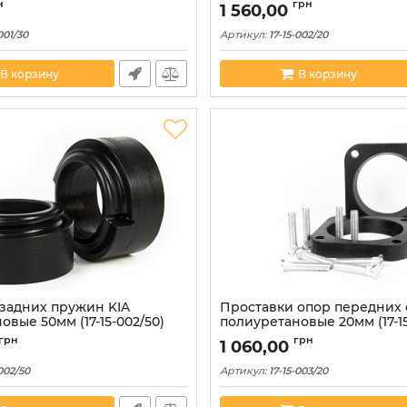
н
грн
1 560,00
001/30
Артикул:
17-15-002/20
В корзину
В корзину
задних пружин KIA
Проставки опор передних 
овые 50мм (17-15-002/50)
полиуретановые 20мм (17-15
грн
грн
1 060,00
-002/50
Артикул:
17-15-003/20