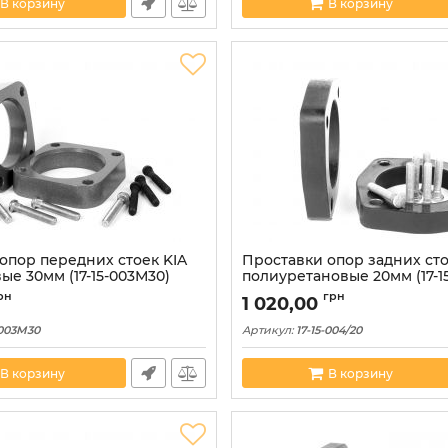
В корзину
В корзину
опор передних стоек KIA
Проставки опор задних сто
е 30мм (17-15-003М30)
полиуретановые 20мм (17-15
рн
грн
1 020,00
-003M30
Артикул:
17-15-004/20
В корзину
В корзину