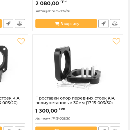
грн
2 080,00
Артикул:
17-15-002/30
В корзину
стоек KIA
Проставки опор передних стоек KIA
-003/20)
полиуретановые 30мм (17-15-003/30)
грн
1 300,00
Артикул:
17-15-003/30