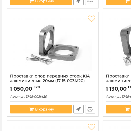
В корзину
Проставки опор передних стоек KIA
Проставки 
алюминиевые 20мм (17-15-003М20)
алюминиевы
грн
г
1 050,00
1 130,00
Артикул:
17-15-003M20
Артикул:
17-15
В корзину