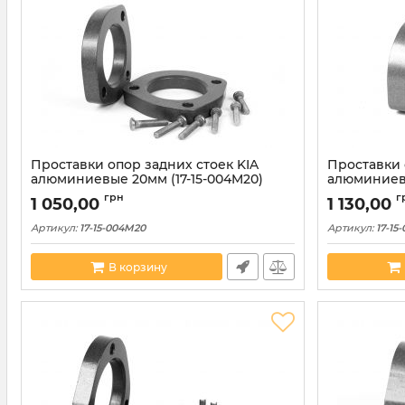
Проставки опор задних стоек KIA
Проставки 
алюминиевые 20мм (17-15-004M20)
алюминиевы
грн
г
1 050,00
1 130,00
Артикул:
17-15-004M20
Артикул:
17-15
В корзину