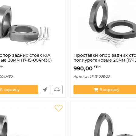
опор задних стоек KIA
Проставки опор задних сто
е 30мм (17-15-004M30)
полиуретановые 20мм (17-15
рн
грн
990,00
-004M30
Артикул:
17-15-005/20
В корзину
В корзину