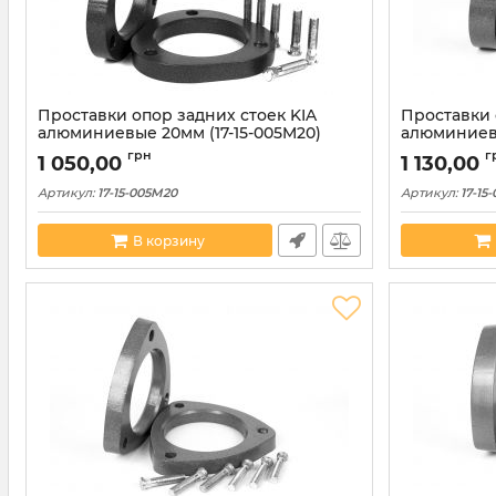
Проставки опор задних стоек KIA
Проставки 
алюминиевые 20мм (17-15-005M20)
алюминиевы
грн
г
1 050,00
1 130,00
Артикул:
17-15-005M20
Артикул:
17-15
В корзину