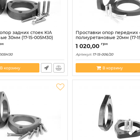
опор задних стоек KIA
Проставки опор передних 
е 30мм (17-15-005M30)
полиуретановые 20мм (17-15
рн
грн
1 020,00
-005M30
Артикул:
17-15-006/20
В корзину
В корзину