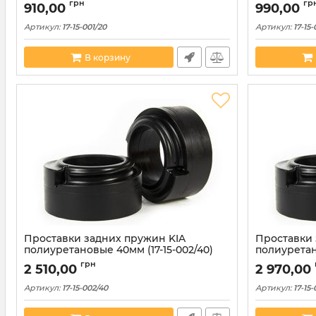
грн
гр
910,00
990,00
Артикул:
17-15-001/20
Артикул:
17-15-
В корзину
Проставки задних пружин KIA
Проставки 
полиуретановые 40мм (17-15-002/40)
полиуретан
грн
2 510,00
2 970,00
Артикул:
17-15-002/40
Артикул:
17-15