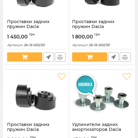
Проставки задних
Проставки задних
пружин Dacia
пружин Dacia
полиуретановые 20мм
полиуретановые 30мм
грн
грн
(26-15-002/20)
(26-15-002/30)
1 450,00
1 800,00
Артикул:
26-15-002/20
Артикул:
26-15-002/30
Проставки задних
Удлинители задних
пружин Dacia
амортизаторов Dacia
полиуретановые 40мм
стальные 20мм (26-15-
грн
грн