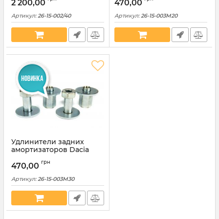
(26-15-002/40)
003М20)
2 200,00
470,00
Артикул:
26-15-002/40
Артикул:
26-15-003М20
Удлинители задних
амортизаторов Dacia
стальные 30мм (26-15-
грн
003М30)
470,00
Артикул:
26-15-003М30