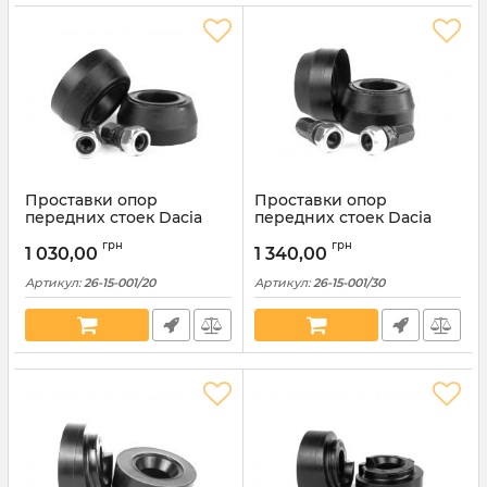
Проставки опор
Проставки опор
передних стоек Dacia
передних стоек Dacia
полиуретановые 20мм
полиуретановые 30мм
грн
грн
(26-15-001/20)
(26-15-001/30)
1 030,00
1 340,00
Артикул:
26-15-001/20
Артикул:
26-15-001/30