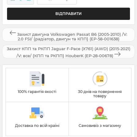
Захист двигуна Volkswagen Passat B6 (2005-2010) /V:
2.0 FSI/ {радіатор, двигун та КПП} (EP-58-001638)
Захист КПП та РКПП Jaguar F-Pace (X761) (AWD) (2015-2021)
/V: все/ {КПП та РКПП} HouberK (EP-28-00678)
100% гарантія якості
30 днів на повернення
товару
Доставка по всій країні
Самовивіз з магазину