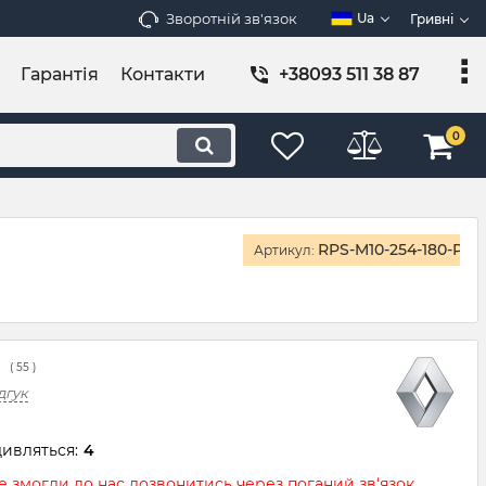
Зворотній зв'язок
Ua
Гривні
Гарантія
Контакти
+38093 511 38 87
0
RPS-M10-254-180-P61-
Артикул:
(
55
)
дгук
ивляться:
4
 змогли до нас дозвонитись через поганий зв‘язок,