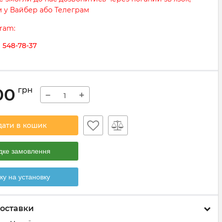
м у Вайбер або Телеграм
gram:
) 548-78-37
00
грн
−
+
дати в кошик
ке замовлення
ку на установку
оставки