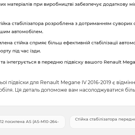
х матеріалів при виробництві забезпечує додаткову міцні
тійка стабілізатора розроблена з дотриманням суворих с
вашим автомобілем.
лена стійка сприяє більш ефективній стабілізації автом
рту під час їзди.
та інтегрується в передню підвіску вашого Renault Mega
ої підвіски для Renault Megane IV 2016-2019 є відмі
омобіля. Ця деталь допоможе вам насолоджуватися біл
Стійка стабілізатора передн
12 посилена AS (AS-M10-264-