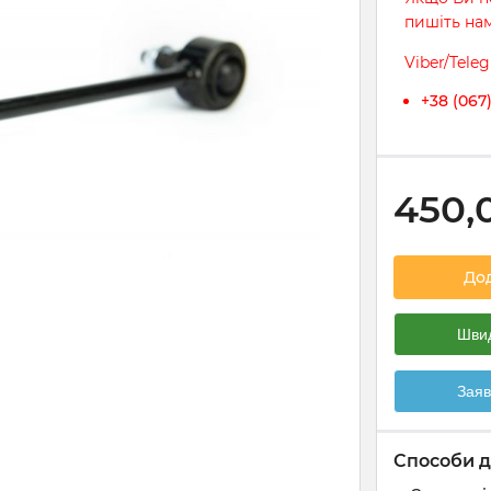
пишіть на
Viber/Tele
+38 (067
450,
До
Швид
Заяв
Способи д