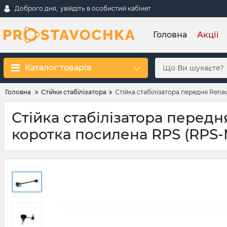
Доброго дня,
увійдіть в особистий кабінет
Головна
Акції
Каталог товарів
Головна
Стійки стабілізатора
Стійка стабілізатора передня Rena
Стійка стабілізатора передн
коротка посилена RPS (RPS-M