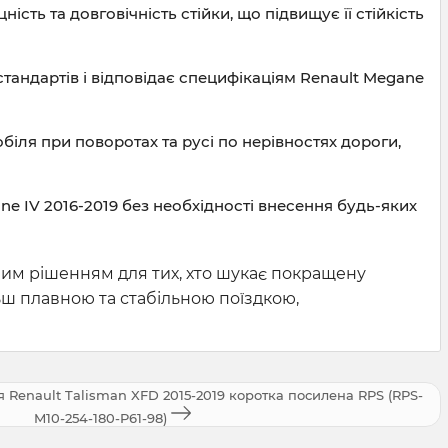
сть та довговічність стійки, що підвищує її стійкість
тандартів і відповідає специфікаціям Renault Megane
обіля при поворотах та русі по нерівностях дороги,
ne IV 2016-2019 без необхідності внесення будь-яких
нним рішенням для тих, хто шукає покращену
ьш плавною та стабільною поїздкою,
я Renault Talisman XFD 2015-2019 коротка посилена RPS (RPS-
M10-254-180-P61-98)