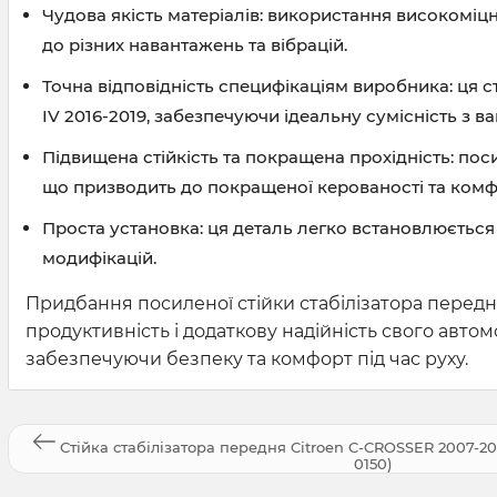
Чудова якість матеріалів: використання високоміцни
до різних навантажень та вібрацій.
Точна відповідність специфікаціям виробника: ця с
IV 2016-2019, забезпечуючи ідеальну сумісність з 
Підвищена стійкість та покращена прохідність: поси
що призводить до покращеної керованості та комфо
Проста установка: ця деталь легко встановлюється 
модифікацій.
Придбання посиленої стійки стабілізатора переднь
продуктивність і додаткову надійність свого авт
забезпечуючи безпеку та комфорт під час руху.
Стійка стабілізатора передня Citroen C-CROSSER 2007-20
0150)