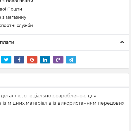
 з Нової пошти
ової Пошти
 з магазину
спортні служби
плати
ою деталлю, спеціально розробленою для
 ​​із міцних матеріалів із використанням передових