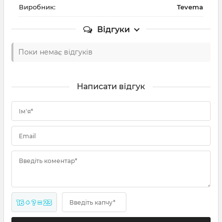
Виробник:
Tevema
Відгуки
Поки немає відгуків
Написати відгук
Ім'я*
Email
Введіть коментар*
16 + ? = 23
Введіть капчу*