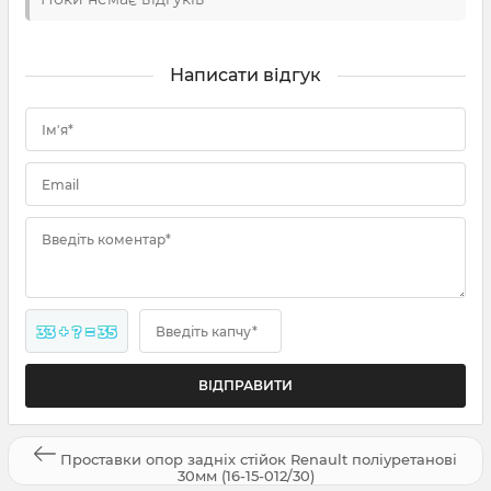
Написати відгук
Ім'я*
Email
Введіть коментар*
33 + ? = 35
Введіть капчу*
Проставки опор задніх стійок Renault поліуретанові
30мм (16-15-012/30)