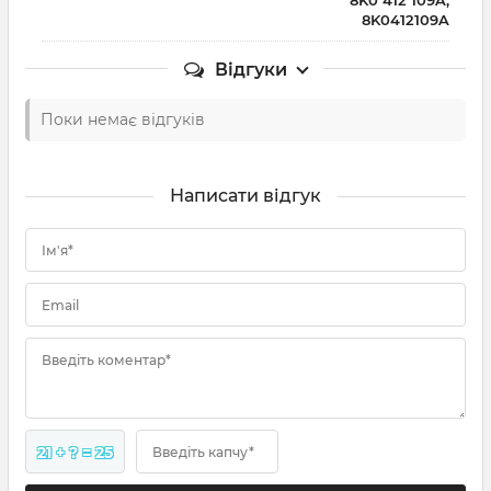
8K0412109A
Відгуки
Поки немає відгуків
Написати відгук
Ім'я*
Email
Введіть коментар*
21 + ? = 25
Введіть капчу*