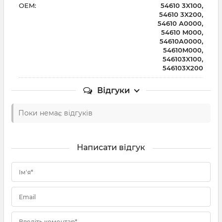
OEM:
54610 3X100,
54610 3X200,
54610 A0000,
54610 M000,
54610A0000,
54610M000,
546103X100,
546103X200
Відгуки
Поки немає відгуків
Написати відгук
Ім'я*
Email
Введіть коментар*