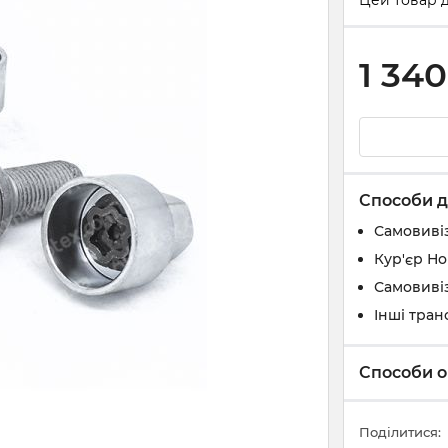
Цей товар д
1 340
Способи д
Самовивіз
Кур'єр Н
Самовивіз
Інші тран
Способи о
Поділитися: