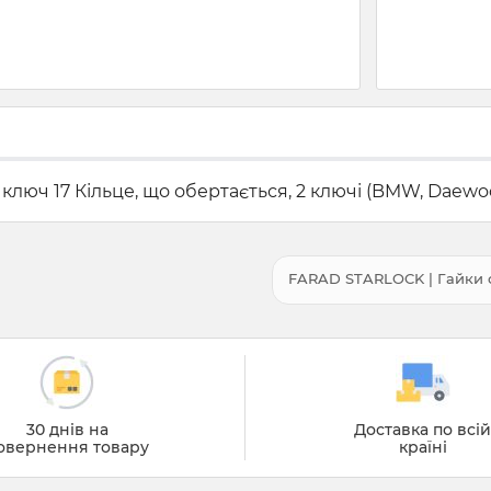
люч 17 Кільце, що обертається, 2 ключі (BMW, Daewoo, F
FARAD STARLOCK | Гайки се
30 днів на
Доставка по всі
овернення товару
країні