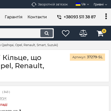
Зворотній зв'язок
Ua
Гривні
Гарантія
Контакти
+38093 511 38 87
0
Qashqai, Opel, Renault, Smart, Suzuki)
 Кільце, що
37279-SL
Артикул:
pel, Renault,
(
343
)
дгук
ладі