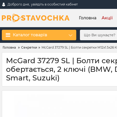
Доброго дня,
увійдіть в особистий кабінет
Головна
Акції
Каталог товарів
Головна
Секретки
McGard 37279 SL | Болти секретки М12x1.5x26 Ко
McGard 37279 SL | Болти сек
обертається, 2 ключі (BMW, D
Smart, Suzuki)