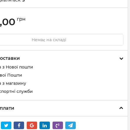
ивляться:
3
,00
грн
Немає на складі
оставки
 з Нової пошти
ової Пошти
 з магазину
спортні служби
плати