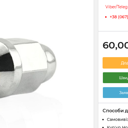
Viber/Tele
+38 (067
60,0
До
Швид
Заяв
Способи д
Самовивіз
Кур'єр Н