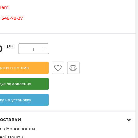
gram:
) 548-78-37
0
грн
−
+
дати в кошик
ке замовлення
ку на установку
оставки
 з Нової пошти
ової Пошти