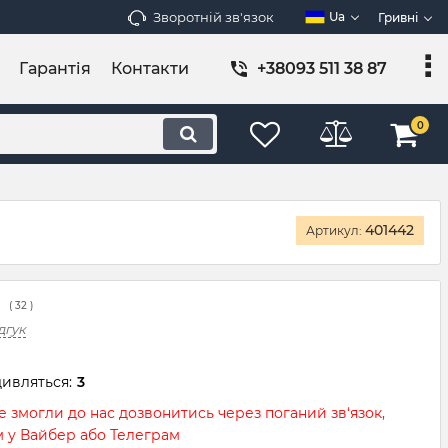
Зворотній зв'язок
Ua
Гривні
Гарантія
Контакти
+38093 511 38 87
0
401442
Артикул:
(
32
)
дгук
ивляться:
3
 змогли до нас дозвонитись через поганий зв‘язок,
м у Вайбер або Телеграм