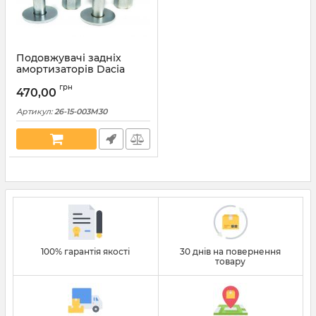
Подовжувачі задніх
амортизаторів Dacia
сталеві 30мм (26-15-
грн
003М30)
470,00
Артикул:
26-15-003М30
100% гарантія якості
30 днів на повернення
товару