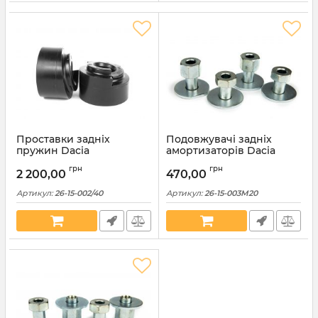
Проставки задніх
Подовжувачі задніх
пружин Dacia
амортизаторів Dacia
поліуретанові 40мм (26-
сталеві 20мм (26-15-
грн
грн
15-002/40)
003М20)
2 200,00
470,00
Артикул:
26-15-002/40
Артикул:
26-15-003М20