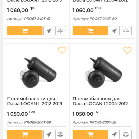
Dacia LOGAN II 2012-2019
Dacia LOGAN I 2004-2012
67x240 задні з торцевих
67x240 задні з торцевих
грн
грн
вентилем (PRO67-240T-
вентилем (PRO67-240T-
1 060,00
1 060,00
61)
60)
Артикул:
PRO67-240T-61
Артикул:
PRO67-240T-60
Пневмобаллони для
Пневмобаллони для
Dacia LOGAN II 2012-2019
Dacia LOGAN I 2004-2012
85x200 задні з торцевих
85x200 задні з торцевим
грн
грн
вентилем (PRO85-200T-
вентилем (PRO85-200T-
1 050,00
1 050,00
59)
58)
Артикул:
PRO85-200T-59
Артикул:
PRO85-200T-58