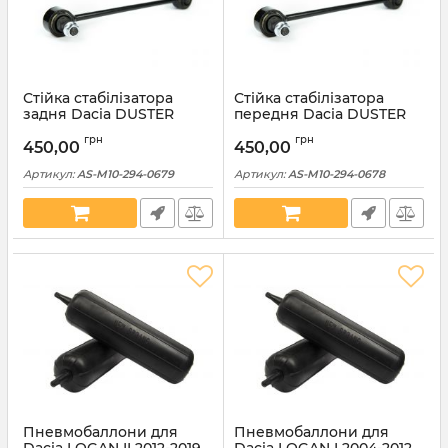
Стійка стабілізатора
Стійка стабілізатора
задня Dacia DUSTER
передня Dacia DUSTER
2WD 2010-2020 посилена
2WD 2010-2020 посилена
грн
грн
AS (AS-M10-294-0679)
AS (AS-M10-294-0678)
450,00
450,00
Артикул:
AS-M10-294-0679
Артикул:
AS-M10-294-0678
Пневмобаллони для
Пневмобаллони для