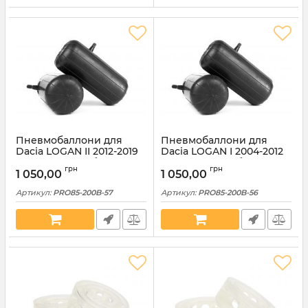
Пневмобаллони для
Пневмобаллони для
Dacia LOGAN II 2012-2019
Dacia LOGAN I 2004-2012
85x200 задні з боковим
85x200 задні з боковим
грн
грн
вентилем (PRO85-200B-
вентилем (PRO85-200B-
1 050,00
1 050,00
57)
56)
Артикул:
PRO85-200B-57
Артикул:
PRO85-200B-56